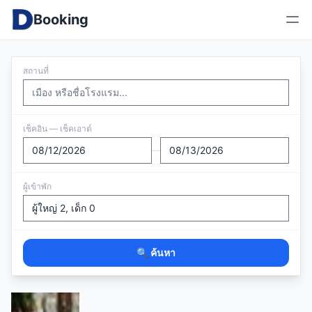
Booking
สถานที่
เช็คอิน — เช็คเอาต์
—
ผู้เข้าพัก
🔍 ค้นหา