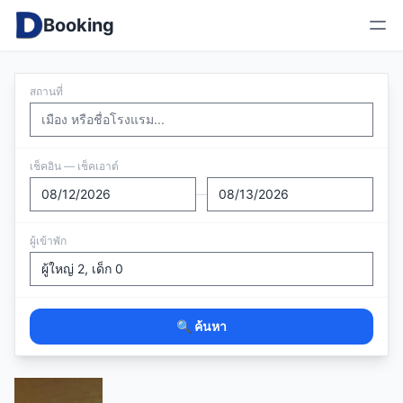
Booking
สถานที่
เช็คอิน — เช็คเอาต์
—
ผู้เข้าพัก
🔍 ค้นหา