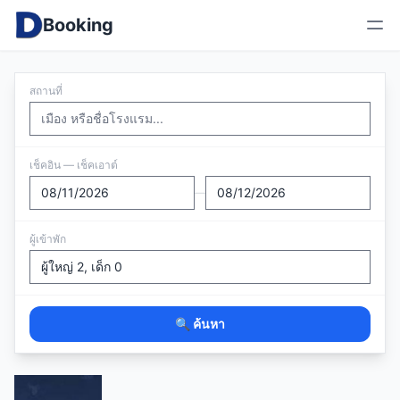
Booking
สถานที่
เช็คอิน — เช็คเอาต์
—
ผู้เข้าพัก
🔍 ค้นหา