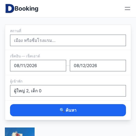
Booking
สถานที่
เช็คอิน — เช็คเอาต์
—
ผู้เข้าพัก
🔍 ค้นหา