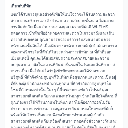
เกี่ยวกับที่พัก
แขกได้รับการดูแลอย่างดีเพื่อให้แน่ใจว่าจะได้รับความสะดวก
สบายผ่านบริการและสิ่งอำนวยความสะดวกชั้นยอด ไม่พลาด
การติดต่อกับเพื่อนร่วมงานของคุณ เพราะที่พักมี Wi-Fi ฟรี
ตลอดการเข้าพักเพื่ออำนวยความสะดวกในการมาถึงและเดิน
ทางกลับของคุณ คุณสามารถจองบริการรับส่งสนามบินล่วง
หน้าก่อนเช็คอินได้ เมื่อเดินทางมาด้วยรถยนต์ ผู้เข้าพักสามารถ
จอดรถฟรีภายในที่พักได้ในระหว่างการเข้าพัก ณ ที่พักที่ยอด
เยี่ยมแห่งนี้ คุณจะได้สัมผัสกับความสะดวกสบายและความ
อบอุ่นจากเตาผิงในสถานที่อันน่ารื่นรมย์ในวันและคืนที่อากาศ
หนาวเย็น เพื่อให้แน่ใจว่าผู้เข้าพักทุกท่านจะได้รับอากาศ
บริสุทธิ์ ที่พักจึงห้ามสูบบุหรี่ในที่พักเพื่อสุขภาพและความเป็นอยู่
ที่ดีของผู้เข้าพักและพนักงานทุกคน ที่พักจำกัดการสูบบุหรี่ใน
โซนที่กำหนดเท่านั้น ใครๆ ก็ชื่นชอบกาแฟแก้วโปรด! คุณ
สามารถเพลิดเพลินกับกาแฟชงสดใหม่ทุกเช้าหรือเมื่อใดก็ตามที่
คุณต้องการได้ที่ร้านกาแฟในที่พัก หากไม่ต้องการออกไปรับ
ประทานอาหารข้างนอก เมนูอาหารอันน่าหลงใหลของที่พักก็
พร้อมให้บริการเพื่อความพึงพอใจของท่านเสมอผู้เข้าพัก
สามารถเพลิดเพลินกับเครื่องดื่มเบาๆ ตลอดทั้งช่วงกลางวันและ
ช่วงกลางคืนจากตู้จำหน่ายสินค้าอัตโนมัติในที่พักในระหว่างที่