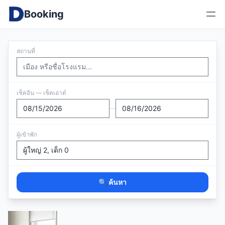
Booking
สถานที่
เช็คอิน — เช็คเอาต์
—
ผู้เข้าพัก
🔍 ค้นหา