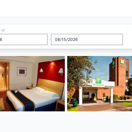
อาต์
—