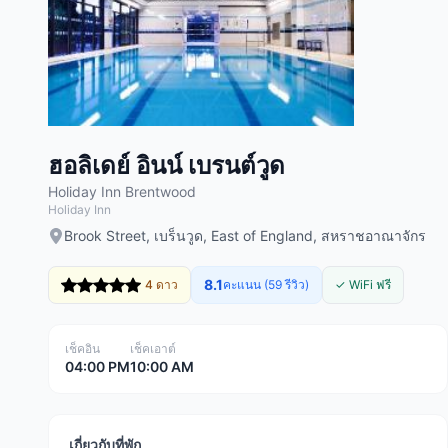
ฮอลิเดย์ อินน์ เบรนต์วูด
Holiday Inn Brentwood
Holiday Inn
Brook Street, เบร็นวูด, East of England, สหราชอาณาจักร
8.1
4 ดาว
คะแนน (59 รีวิว)
✓ WiFi ฟรี
เช็คอิน
เช็คเอาต์
04:00 PM
10:00 AM
เกี่ยวกับที่พัก