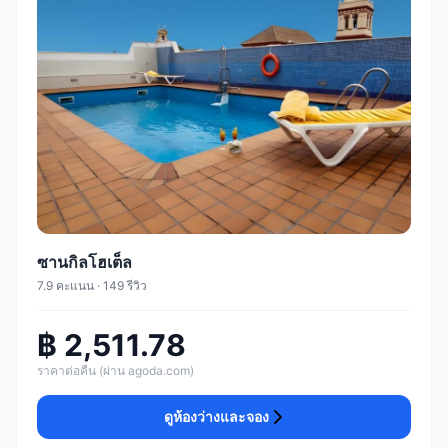
ซานกิลโฮเต็ล
7.9 คะแนน · 149 รีวิว
฿ 2,511.78
ราคาต่อคืน (ผ่าน agoda.com)
ดูห้องว่างและจอง