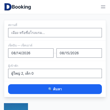
Booking
สถานที่
เช็คอิน — เช็คเอาต์
—
ผู้เข้าพัก
🔍 ค้นหา