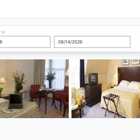
อาต์
—