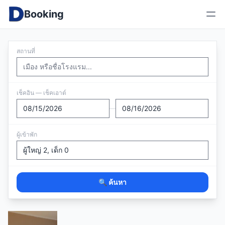
Booking
สถานที่
เช็คอิน — เช็คเอาต์
—
ผู้เข้าพัก
🔍 ค้นหา