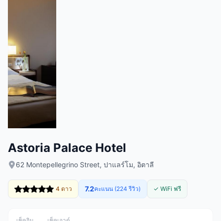
Astoria Palace Hotel
62 Montepellegrino Street, ปาแลร์โม, อิตาลี
7.2
4 ดาว
คะแนน (224 รีวิว)
✓ WiFi ฟรี
เช็คอิน
เช็คเอาต์