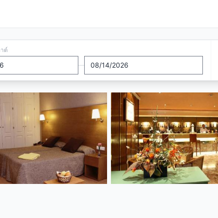
อาต์
—