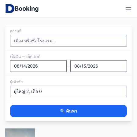
Booking
สถานที่
เช็คอิน — เช็คเอาต์
—
ผู้เข้าพัก
🔍 ค้นหา