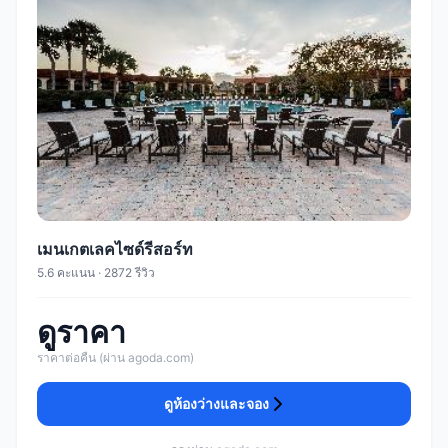
เมนเกตเลคไซด์รีสอร์ท
5.6 คะแนน · 2872 รีวิว
ดูราคา
ราคาต่อคืน (ผ่าน agoda.com)
ดูห้องว่างและจอง