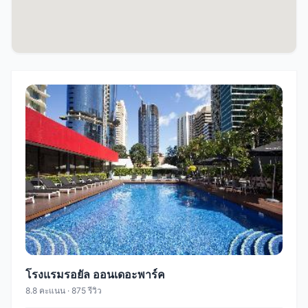
โรงแรมรอยัล ออนเดอะพาร์ค
8.8 คะแนน · 875 รีวิว