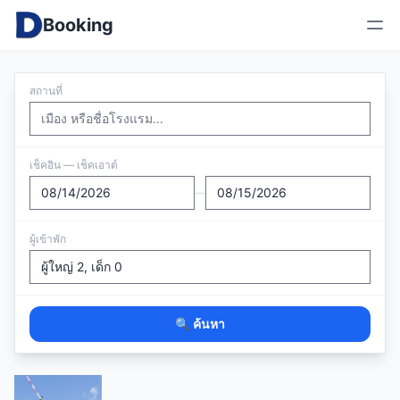
Booking
สถานที่
เช็คอิน — เช็คเอาต์
—
ผู้เข้าพัก
🔍 ค้นหา