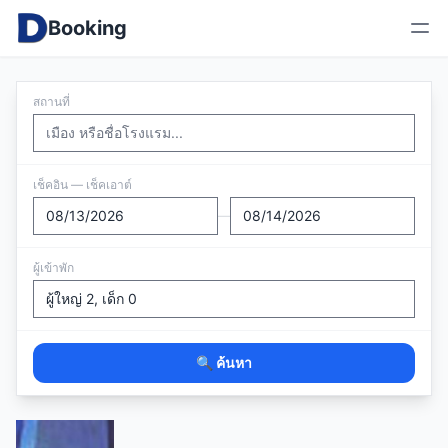
Booking
สถานที่
เช็คอิน — เช็คเอาต์
—
ผู้เข้าพัก
🔍 ค้นหา