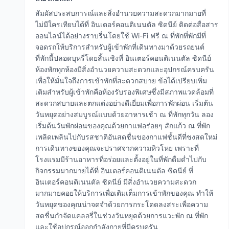
สัมผัสประสบการณ์และสิ่งอำนวยความสะดวกมากมายที่
ไม่มีใครเทียบได้ที่ อินเตอร์คอนติเนนตัล ซิดนีย์ ติดต่อสื่อสาร
ออนไลน์ได้อย่างราบรื่นโดยใช้ Wi-Fi ฟรี ณ ที่พักที่พักมีที่
จอดรถให้บริการสำหรับผู้เข้าพักที่เดินทางมาด้วยรถยนต์
ที่พักนี้ปลอดบุหรี่โดยสิ้นเชิงที่ อินเตอร์คอนติเนนตัล ซิดนีย์
ห้องพักทุกห้องมีสิ่งอำนวยความสะดวกและอุปกรณ์ครบครัน
เพื่อให้มั่นใจถึงการเข้าพักที่สะดวกสบาย ข้อได้เปรียบเพิ่ม
เติมสำหรับผู้เข้าพักคือห้องรับรองพิเศษซึ่งมีสภาพแวดล้อมที่
สะดวกสบายและตกแต่งอย่างดีเยี่ยมเพื่อการพักผ่อน เริ่มต้น
วันหยุดอย่างสมบูรณ์แบบด้วยอาหารเช้า ณ ที่พักทุกวัน ลอง
เริ่มต้นวันพักผ่อนของคุณด้วยกาแฟอร่อยๆ สักแก้ว ณ ที่พัก
เพลิดเพลินไปกับรสชาติอันสดชื่นของกาแฟชั้นดีที่ชงสดใหม่
การเดินทางของคุณจะปราศจากความหิวโหย เพราะที่
โรงแรมมีร้านอาหารที่อร่อยและตั้งอยู่ในที่พักดื่มด่ำไปกับ
กิจกรรมมากมายได้ที่ อินเตอร์คอนติเนนตัล ซิดนีย์ ที่
อินเตอร์คอนติเนนตัล ซิดนีย์ มีสิ่งอำนวยความสะดวก
มากมายคอยให้บริการเพื่อเติมเต็มการเข้าพักของคุณ ทำให้
วันหยุดของคุณน่าจดจำด้วยการกระโดดลงสระเพื่อความ
สดชื่นกำจัดแคลอรี่ในช่วงวันหยุดด้วยการแวะพัก ณ ที่พัก
และใช้อุปกรณ์ออกกำลังกายที่มีครบครัน