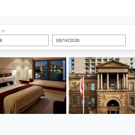
อาต์
—