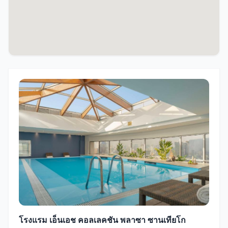
โรงแรม เอ็นเอช คอลเลคชัน พลาซา ซานเทียโก