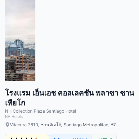
โรงแรม เอ็นเอช คอลเลคชัน พลาซา ซาน
เทียโก
NH Collection Plaza Santiago Hotel
NH Hotels
Vitacura 2610, ซานดิเอโก้, Santiago Metropolitan, ชิลี