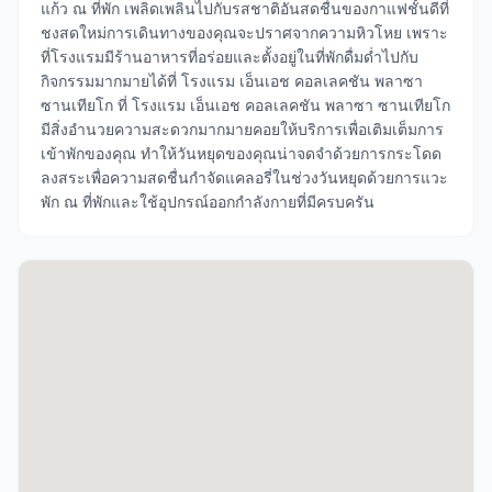
แก้ว ณ ที่พัก เพลิดเพลินไปกับรสชาติอันสดชื่นของกาแฟชั้นดีที่
ชงสดใหม่การเดินทางของคุณจะปราศจากความหิวโหย เพราะ
ที่โรงแรมมีร้านอาหารที่อร่อยและตั้งอยู่ในที่พักดื่มด่ำไปกับ
กิจกรรมมากมายได้ที่ โรงแรม เอ็นเอช คอลเลคชัน พลาซา
ซานเทียโก ที่ โรงแรม เอ็นเอช คอลเลคชัน พลาซา ซานเทียโก
มีสิ่งอำนวยความสะดวกมากมายคอยให้บริการเพื่อเติมเต็มการ
เข้าพักของคุณ ทำให้วันหยุดของคุณน่าจดจำด้วยการกระโดด
ลงสระเพื่อความสดชื่นกำจัดแคลอรี่ในช่วงวันหยุดด้วยการแวะ
พัก ณ ที่พักและใช้อุปกรณ์ออกกำลังกายที่มีครบครัน