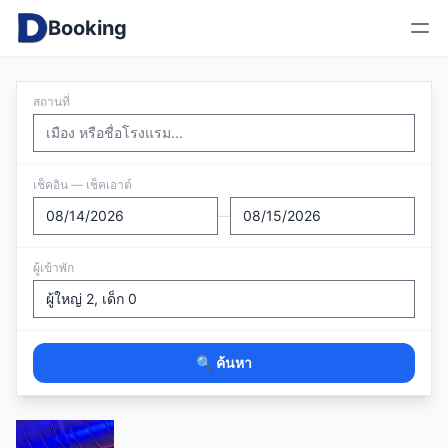
Booking
สถานที่
เช็คอิน — เช็คเอาต์
—
ผู้เข้าพัก
🔍 ค้นหา