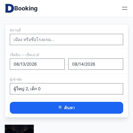
Booking
สถานที่
เช็คอิน — เช็คเอาต์
—
ผู้เข้าพัก
🔍 ค้นหา