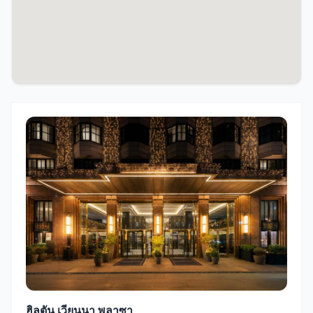
ฮิลตัน เวียนนา พลาซา