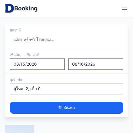
Booking
สถานที่
เช็คอิน — เช็คเอาต์
—
ผู้เข้าพัก
🔍 ค้นหา