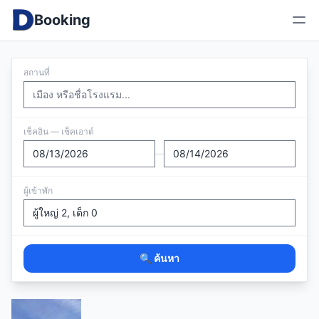
Booking
สถานที่
เช็คอิน — เช็คเอาต์
—
ผู้เข้าพัก
🔍 ค้นหา