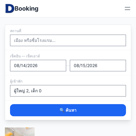
Booking
สถานที่
เช็คอิน — เช็คเอาต์
—
ผู้เข้าพัก
🔍 ค้นหา