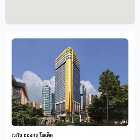
เรกัล ฮ่องกง โฮเต็ล