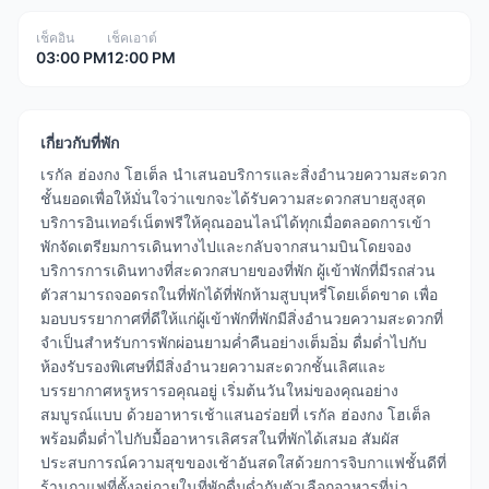
เช็คอิน
เช็คเอาต์
03:00 PM
12:00 PM
เกี่ยวกับที่พัก
เรกัล ฮ่องกง โฮเต็ล นำเสนอบริการและสิ่งอำนวยความสะดวก
ชั้นยอดเพื่อให้มั่นใจว่าแขกจะได้รับความสะดวกสบายสูงสุด
บริการอินเทอร์เน็ตฟรีให้คุณออนไลน์ได้ทุกเมื่อตลอดการเข้า
พักจัดเตรียมการเดินทางไปและกลับจากสนามบินโดยจอง
บริการการเดินทางที่สะดวกสบายของที่พัก ผู้เข้าพักที่มีรถส่วน
ตัวสามารถจอดรถในที่พักได้ที่พักห้ามสูบบุหรี่โดยเด็ดขาด เพื่อ
มอบบรรยากาศที่ดีให้แก่ผู้เข้าพักที่พักมีสิ่งอำนวยความสะดวกที่
จำเป็นสำหรับการพักผ่อนยามค่ำคืนอย่างเต็มอิ่ม ดื่มด่ำไปกับ
ห้องรับรองพิเศษที่มีสิ่งอำนวยความสะดวกชั้นเลิศและ
บรรยากาศหรูหรารอคุณอยู่ เริ่มต้นวันใหม่ของคุณอย่าง
สมบูรณ์แบบ ด้วยอาหารเช้าแสนอร่อยที่ เรกัล ฮ่องกง โฮเต็ล
พร้อมดื่มด่ำไปกับมื้ออาหารเลิศรสในที่พักได้เสมอ สัมผัส
ประสบการณ์ความสุขของเช้าอันสดใสด้วยการจิบกาแฟชั้นดีที่
ร้านกาแฟที่ตั้งอยู่ภายในที่พักดื่มด่ำกับตัวเลือกอาหารที่น่า