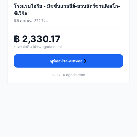
โรงแรมไอริส - มิชชั่นแวลลีย์-สวนสัตว์ซานดิเอโก-
ซีเวิร์ล
6.8 คะแนน · 872 รีวิว
฿ 2,330.17
ราคาต่อคืน (ผ่าน agoda.com)
ดูห้องว่างและจอง
จองผ่าน agoda.com