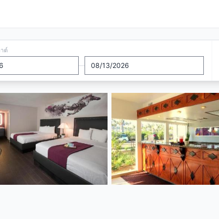
อาต์
—