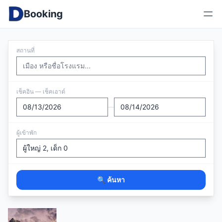
Booking
สถานที่
เช็คอิน — เช็คเอาต์
—
ผู้เข้าพัก
🔍 ค้นหา