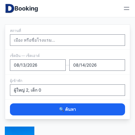
Booking
สถานที่
เช็คอิน — เช็คเอาต์
—
ผู้เข้าพัก
🔍 ค้นหา