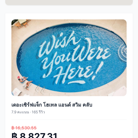
เดอะเซิร์ฟแจ็ก โฮเทล แอนด์ สวิม คลับ
7.9 คะแนน · 165 รีวิว
฿ 16,530.55
฿ 8,827.31