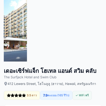
เดอะเซิร์ฟแจ็ก โฮเทล แอนด์ สวิม คลับ
The Surfjack Hotel and Swim Club
412 Lewers Street, โฮโนลูลู (ฮาวาย), Hawaii, สหรัฐอเมริกา
7.9
3.5 ดาว
คะแนน (165 รีวิว)
✓ WiFi ฟรี