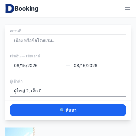
Booking
สถานที่
เช็คอิน — เช็คเอาต์
—
ผู้เข้าพัก
🔍 ค้นหา