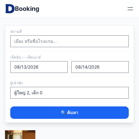
Booking
สถานที่
เช็คอิน — เช็คเอาต์
—
ผู้เข้าพัก
🔍 ค้นหา