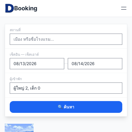
Booking
สถานที่
เช็คอิน — เช็คเอาต์
—
ผู้เข้าพัก
🔍 ค้นหา