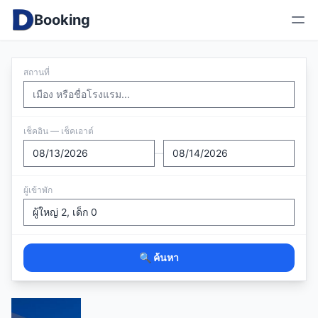
Booking
สถานที่
เช็คอิน — เช็คเอาต์
—
ผู้เข้าพัก
🔍 ค้นหา