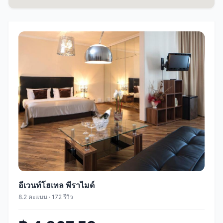
อีเวนท์โฮเทล พีราไมด์
8.2 คะแนน · 172 รีวิว