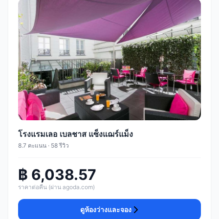
โรงแรมเลอ เบลชาส แซ็งแฌร์แม็ง
8.7 คะแนน · 58 รีวิว
฿ 6,038.57
ราคาต่อคืน (ผ่าน agoda.com)
ดูห้องว่างและจอง