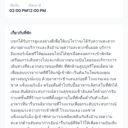
เช็คอิน
เช็คเอาต์
02:00 PM
12:00 PM
เกี่ยวกับที่พัก
แขกได้รับการดูแลอย่างดีเพื่อให้แน่ใจว่าจะได้รับความสะดวก
สบายผ่านบริการและสิ่งอำนวยความสะดวกชั้นยอด บริการ
อินเทอร์เน็ตฟรีให้คุณออนไลน์ได้ทุกเมื่อตลอดการเข้าพักจัด
เตรียมการเดินทางไปและกลับจากสนามบินโดยจองบริการการ
เดินทางที่สะดวกสบายของที่พัก ที่พักห้ามสูบบุหรี่โดยเด็ดขาด
เพื่อมอบบรรยากาศที่ดีให้แก่ผู้เข้าพัก เริ่มต้นวันใหม่ของคุณ
อย่างสมบูรณ์แบบ ด้วยอาหารเช้าแสนอร่อยที่ โรงแรมเลอ เบล
ชาส แซ็งแฌร์แม็ง พร้อมดื่มด่ำไปกับมื้ออาหารเลิศรสในที่พักได้
เสมอ สัมผัสประสบการณ์ความสุขของเช้าอันสดใสด้วยการจิบ
กาแฟชั้นดีที่ร้านกาแฟที่ตั้งอยู่ภายในที่พักดื่มด่ำกับตัวเลือก
อาหารที่น่ารื่นรมย์มากมายที่โรงแรมเพื่อยกระดับประสบการณ์
ของคุณระหว่างการเข้าพักที่ โรงแรมเลอ เบลชาส
แซ็งแฌร์แม็ง ผู้เข้าพักสามารถเพลิดเพลินกับสิ่งอำนวยความ
สะดวกด้านสันทนาการอันน่ารื่นรมย์ที่จัดไว้ให้เพื่อความบันเทิง