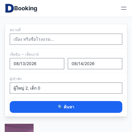
Booking
สถานที่
เช็คอิน — เช็คเอาต์
—
ผู้เข้าพัก
🔍 ค้นหา