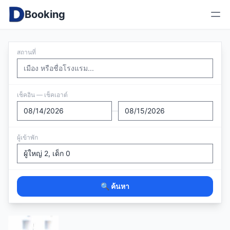
Booking
สถานที่
เช็คอิน — เช็คเอาต์
—
ผู้เข้าพัก
🔍 ค้นหา