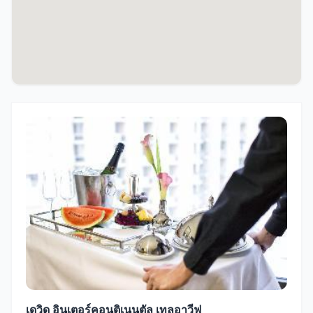
เดวิด อินเตอร์คอนติเนนตัล เทลอาวีฟ