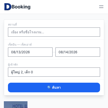
Booking
สถานที่
เช็คอิน — เช็คเอาต์
—
ผู้เข้าพัก
🔍 ค้นหา