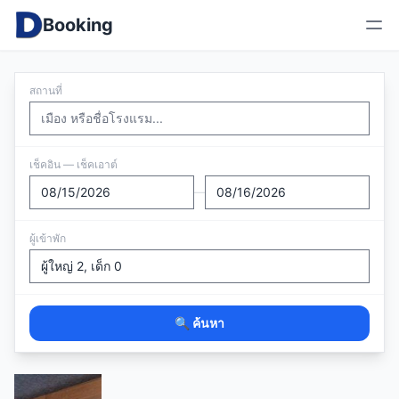
Booking
สถานที่
เช็คอิน — เช็คเอาต์
—
ผู้เข้าพัก
🔍 ค้นหา