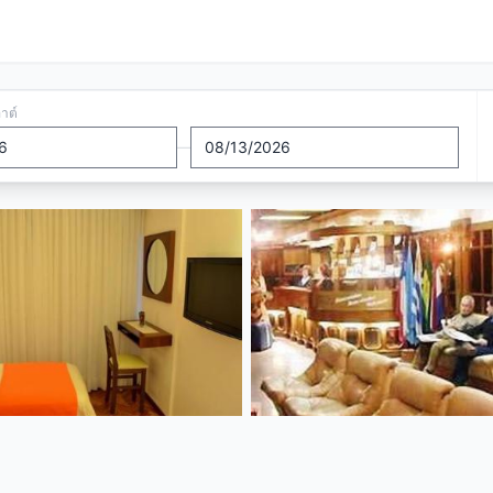
อาต์
—