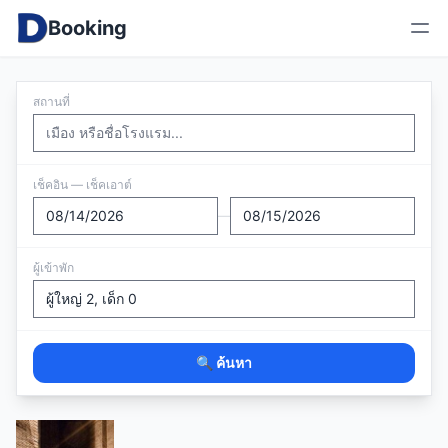
Booking
สถานที่
เช็คอิน — เช็คเอาต์
—
ผู้เข้าพัก
🔍 ค้นหา