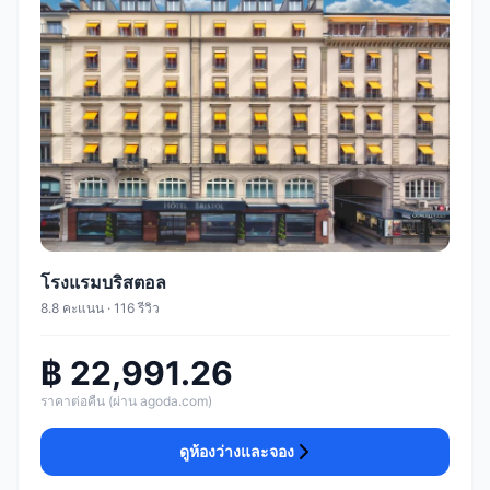
โรงแรมบริสตอล
8.8 คะแนน · 116 รีวิว
฿ 22,991.26
ราคาต่อคืน (ผ่าน agoda.com)
ดูห้องว่างและจอง