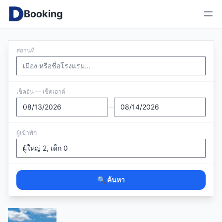
Booking
สถานที่
เช็คอิน — เช็คเอาต์
—
ผู้เข้าพัก
🔍 ค้นหา