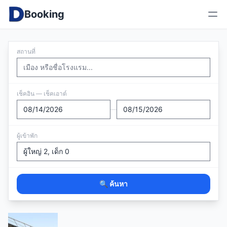
Booking
สถานที่
เช็คอิน — เช็คเอาต์
—
ผู้เข้าพัก
🔍 ค้นหา