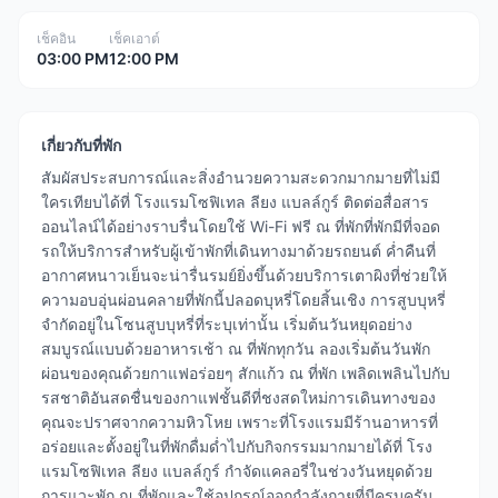
เช็คอิน
เช็คเอาต์
03:00 PM
12:00 PM
เกี่ยวกับที่พัก
สัมผัสประสบการณ์และสิ่งอำนวยความสะดวกมากมายที่ไม่มี
ใครเทียบได้ที่ โรงแรมโซฟิเทล ลียง แบลล์กูร์ ติดต่อสื่อสาร
ออนไลน์ได้อย่างราบรื่นโดยใช้ Wi-Fi ฟรี ณ ที่พักที่พักมีที่จอด
รถให้บริการสำหรับผู้เข้าพักที่เดินทางมาด้วยรถยนต์ ค่ำคืนที่
อากาศหนาวเย็นจะน่ารื่นรมย์ยิ่งขึ้นด้วยบริการเตาผิงที่ช่วยให้
ความอบอุ่นผ่อนคลายที่พักนี้ปลอดบุหรี่โดยสิ้นเชิง การสูบบุหรี่
จำกัดอยู่ในโซนสูบบุหรี่ที่ระบุเท่านั้น เริ่มต้นวันหยุดอย่าง
สมบูรณ์แบบด้วยอาหารเช้า ณ ที่พักทุกวัน ลองเริ่มต้นวันพัก
ผ่อนของคุณด้วยกาแฟอร่อยๆ สักแก้ว ณ ที่พัก เพลิดเพลินไปกับ
รสชาติอันสดชื่นของกาแฟชั้นดีที่ชงสดใหม่การเดินทางของ
คุณจะปราศจากความหิวโหย เพราะที่โรงแรมมีร้านอาหารที่
อร่อยและตั้งอยู่ในที่พักดื่มด่ำไปกับกิจกรรมมากมายได้ที่ โรง
แรมโซฟิเทล ลียง แบลล์กูร์ กำจัดแคลอรี่ในช่วงวันหยุดด้วย
การแวะพัก ณ ที่พักและใช้อุปกรณ์ออกกำลังกายที่มีครบครัน