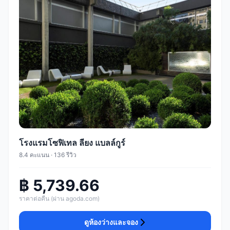
โรงแรมโซฟิเทล ลียง แบลล์กูร์
8.4 คะแนน · 136 รีวิว
฿ 5,739.66
ราคาต่อคืน (ผ่าน agoda.com)
ดูห้องว่างและจอง