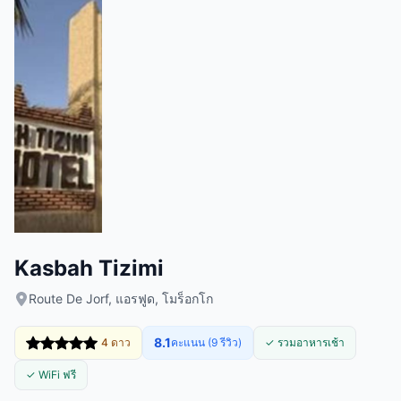
Kasbah Tizimi
Route De Jorf, แอรฟูด, โมร็อกโก
8.1
4 ดาว
คะแนน (9 รีวิว)
✓ รวมอาหารเช้า
✓ WiFi ฟรี