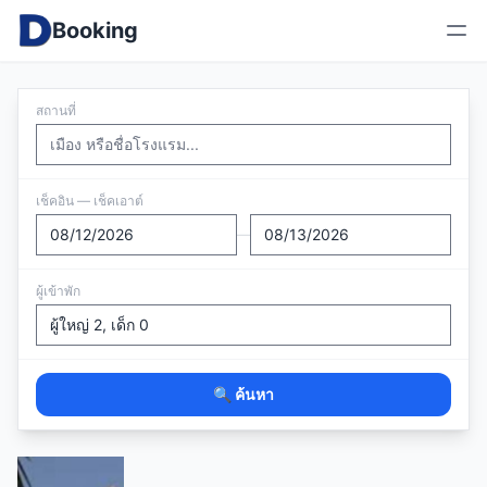
Booking
สถานที่
เช็คอิน — เช็คเอาต์
—
ผู้เข้าพัก
🔍 ค้นหา