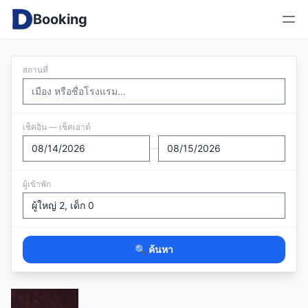
Booking
สถานที่
เช็คอิน — เช็คเอาต์
—
ผู้เข้าพัก
🔍 ค้นหา