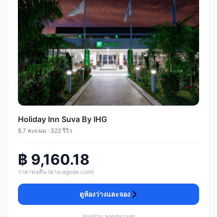
Holiday Inn Suva By IHG
8.7 คะแนน · 322 รีวิว
฿ 9,160.18
ราคาต่อคืน (ผ่าน agoda.com)
ดูห้องว่างและจอง
จองผ่าน agoda.com