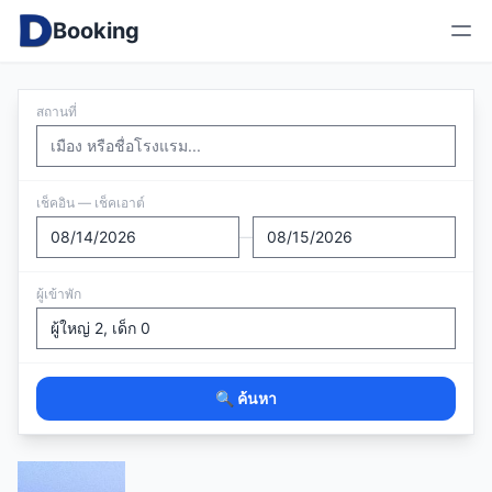
Booking
สถานที่
เช็คอิน — เช็คเอาต์
—
ผู้เข้าพัก
🔍 ค้นหา