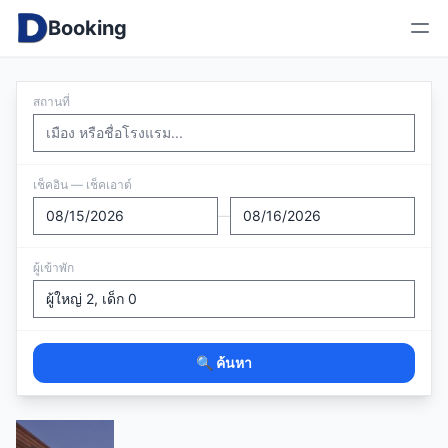
Booking
สถานที่
เช็คอิน — เช็คเอาต์
—
ผู้เข้าพัก
🔍 ค้นหา