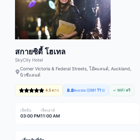
สกายซิตี้ โฮเทล
SkyCity Hotel
Corner Victoria & Federal Streets, โอ๊คแลนด์, Auckland,
นิวซีแลนด์
8.8
4.5 ดาว
คะแนน (2981 รีวิว)
✓ WiFi ฟรี
เช็คอิน
เช็คเอาต์
03:00 PM
11:00 AM