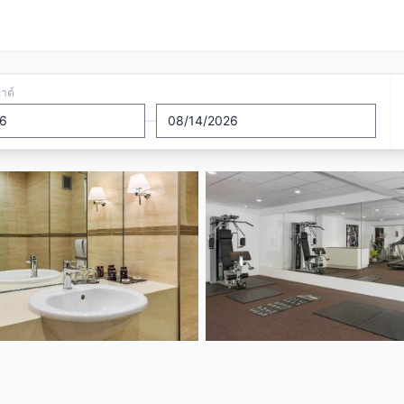
อาต์
—