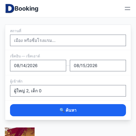
Booking
สถานที่
เช็คอิน — เช็คเอาต์
—
ผู้เข้าพัก
🔍 ค้นหา