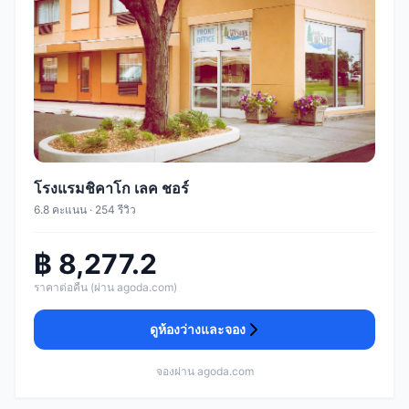
โรงแรมชิคาโก เลค ชอร์
6.8 คะแนน · 254 รีวิว
฿ 8,277.2
ราคาต่อคืน (ผ่าน agoda.com)
ดูห้องว่างและจอง
จองผ่าน agoda.com