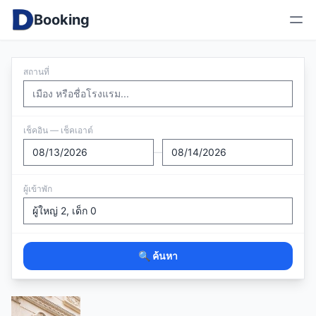
Booking
สถานที่
เช็คอิน — เช็คเอาต์
—
ผู้เข้าพัก
🔍 ค้นหา