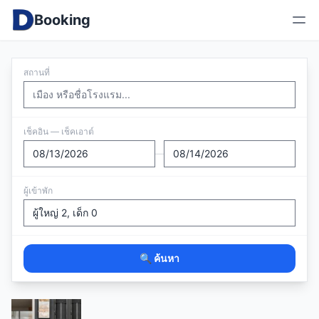
Booking
สถานที่
เช็คอิน — เช็คเอาต์
—
ผู้เข้าพัก
🔍 ค้นหา