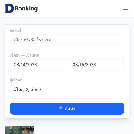
Booking
สถานที่
เช็คอิน — เช็คเอาต์
—
ผู้เข้าพัก
🔍 ค้นหา