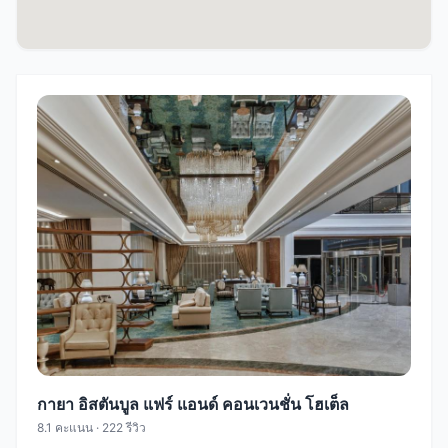
กายา อิสตันบูล แฟร์ แอนด์ คอนเวนชั่น โฮเต็ล
8.1 คะแนน · 222 รีวิว