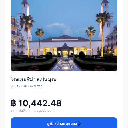
โรงแรมชิม่า สเปน มุระ
8.5 คะแนน · 849 รีวิว
฿ 10,442.48
ราคาต่อคืน (ผ่าน agoda.com)
ดูห้องว่างและจอง