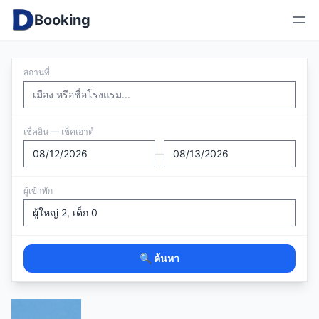
Booking
สถานที่
เช็คอิน — เช็คเอาต์
—
ผู้เข้าพัก
🔍 ค้นหา