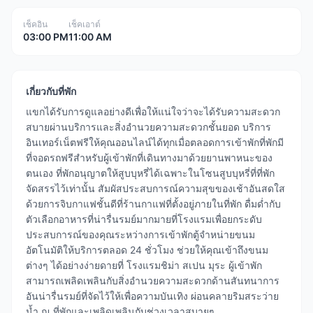
เช็คอิน
เช็คเอาต์
03:00 PM
11:00 AM
เกี่ยวกับที่พัก
แขกได้รับการดูแลอย่างดีเพื่อให้แน่ใจว่าจะได้รับความสะดวก
สบายผ่านบริการและสิ่งอำนวยความสะดวกชั้นยอด บริการ
อินเทอร์เน็ตฟรีให้คุณออนไลน์ได้ทุกเมื่อตลอดการเข้าพักที่พักมี
ที่จอดรถฟรีสำหรับผู้เข้าพักที่เดินทางมาด้วยยานพาหนะของ
ตนเอง ที่พักอนุญาตให้สูบบุหรี่ได้เฉพาะในโซนสูบบุหรี่ที่ที่พัก
จัดสรรไว้เท่านั้น สัมผัสประสบการณ์ความสุขของเช้าอันสดใส
ด้วยการจิบกาแฟชั้นดีที่ร้านกาแฟที่ตั้งอยู่ภายในที่พัก ดื่มด่ำกับ
ตัวเลือกอาหารที่น่ารื่นรมย์มากมายที่โรงแรมเพื่อยกระดับ
ประสบการณ์ของคุณระหว่างการเข้าพักตู้จำหน่ายขนม
อัตโนมัติให้บริการตลอด 24 ชั่วโมง ช่วยให้คุณเข้าถึงขนม
ต่างๆ ได้อย่างง่ายดายที่ โรงแรมชิม่า สเปน มุระ ผู้เข้าพัก
สามารถเพลิดเพลินกับสิ่งอำนวยความสะดวกด้านสันทนาการ
อันน่ารื่นรมย์ที่จัดไว้ให้เพื่อความบันเทิง ผ่อนคลายริมสระว่าย
น้ำ ณ ที่พักและเพลิดเพลินกับช่วงเวลาสบายๆ