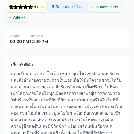
8.5
4 ดาว
คะแนน (41 รีวิว)
✓ รวมอาหารเช้า
✓ WiFi ฟรี
เช็คอิน
เช็คเอาต์
02:00 PM
12:00 PM
เกี่ยวกับที่พัก
แคลเรียน คองเกรส โฮเต็ล เชสเก บูเดโยวิเซ นำเสนอบริการ
และสิ่งอำนวยความสะดวกชั้นยอดเพื่อให้มั่นใจว่าแขกจะได้รับ
ความสะดวกสบายสูงสุด มีบริการอินเทอร์เน็ตฟรีภายในที่พัก
เพื่อให้คุณออนไลน์ได้ทุกเมื่อตลอดการเข้าพักผู้เข้าพักสามารถ
ใช้บริการที่จอดรถในที่พัก ที่พักอนุญาตให้สูบบุหรี่ได้ในพื้นที่ที่
กำหนดเท่านั้น เริ่มต้นวันหยุดของคุณอย่างมีคุณค่าที่ แคลเรียน
คองเกรส โฮเต็ล เชสเก บูเดโยวิเซ พร้อมต้อนรับเวลายามเช้า
ด้วยอาหารเช้าอันน่ารื่นรมย์ฟรี เริ่มต้นวันใหม่ของคุณด้วย
ความรู้สึกสดชื่นและมีชีวิตชีวา พร้อมเพลิดเพลินกับกาแฟ
คุณภาพเยี่ยมที่ร้านกาแฟซึ่งตั้งอยู่ภายในที่พักที่พักมีอาหาร