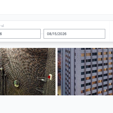
อาต์
—