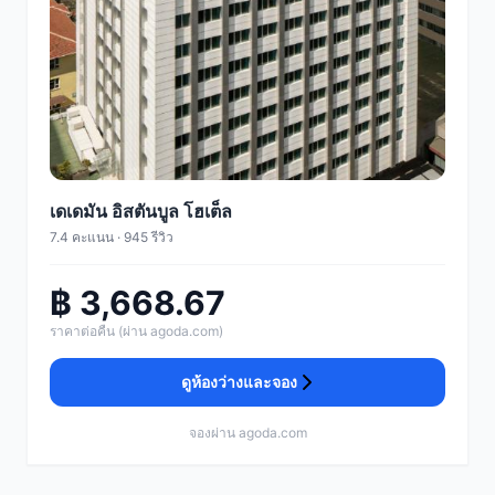
เดเดมัน อิสตันบูล โฮเต็ล
7.4 คะแนน · 945 รีวิว
฿ 3,668.67
ราคาต่อคืน (ผ่าน agoda.com)
ดูห้องว่างและจอง
จองผ่าน agoda.com