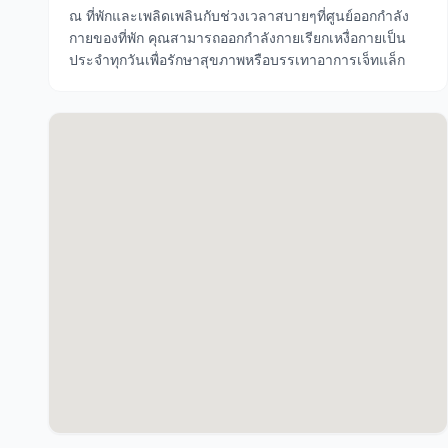
ณ ที่พักและเพลิดเพลินกับช่วงเวลาสบายๆที่ศูนย์ออกกำลัง
กายของที่พัก คุณสามารถออกกำลังกายเรียกเหงื่อกายเป็น
ประจำทุกวันเพื่อรักษาสุขภาพหรือบรรเทาอาการเจ็ทแล็ก