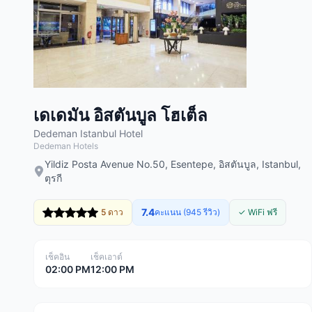
เดเดมัน อิสตันบูล โฮเต็ล
Dedeman Istanbul Hotel
Dedeman Hotels
Yildiz Posta Avenue No.50, Esentepe, อิสตันบูล, Istanbul,
ตุรกี
7.4
5 ดาว
คะแนน (945 รีวิว)
✓ WiFi ฟรี
เช็คอิน
เช็คเอาต์
02:00 PM
12:00 PM