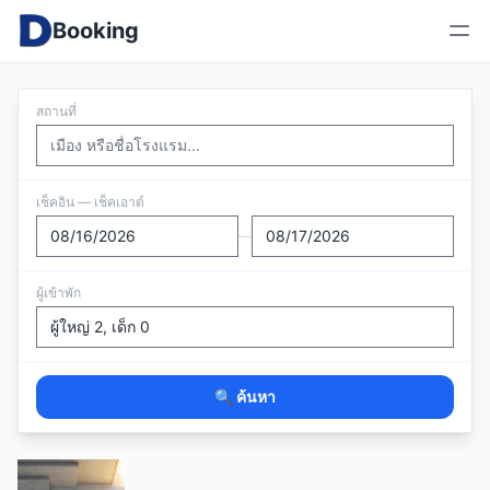
Booking
สถานที่
เช็คอิน — เช็คเอาต์
—
ผู้เข้าพัก
🔍 ค้นหา