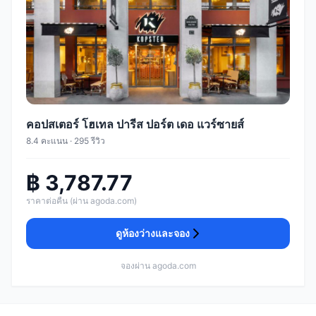
คอปสเตอร์ โฮเทล ปารีส ปอร์ต เดอ แวร์ซายส์
8.4 คะแนน · 295 รีวิว
฿ 3,787.77
ราคาต่อคืน (ผ่าน agoda.com)
ดูห้องว่างและจอง
จองผ่าน agoda.com