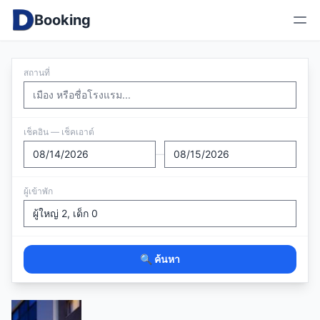
Booking
สถานที่
เช็คอิน — เช็คเอาต์
—
ผู้เข้าพัก
🔍 ค้นหา