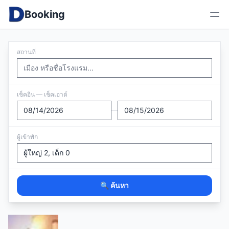
Booking
สถานที่
เช็คอิน — เช็คเอาต์
—
ผู้เข้าพัก
🔍 ค้นหา